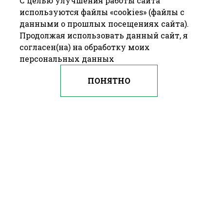
С целью улучшения работы сайта
используются файлы «cookies» (файлы с
данными о прошлых посещениях сайта).
Продолжая использовать данный сайт, я
согласен(на) на обработку моих
персональных данных
ПОНЯТНО
© 2009—2016 ОАО «БАРАНОВИЧХЛЕБОПРОДУКТ» Республика
Беларусь, г. Барановичи, ул. 50 лет БССР, д. 21
—
Разработка сайта
Farba Studio
Брестский областной Исполнительный Комитет
Портал Президента Республики Беларусь
Национальный правовой интернет-портал
Республики Беларусь