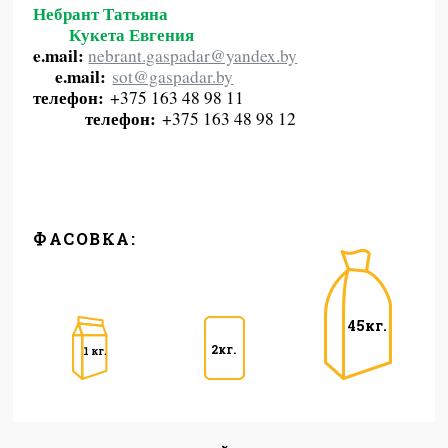
Небрант Татьяна
Кукета Евгения
e.mail:
nebrant.gaspadar@yandex.by
e.mail:
sot@gaspadar.by
телефон:
+375 163 48 98 11
телефон:
+375 163 48 98 12
ФАСОВКА:
45кг.
2кг.
1 кг.