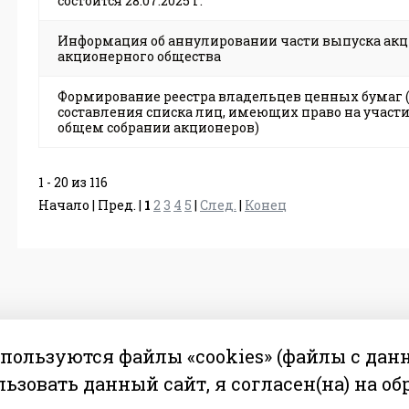
состоится 28.07.2025 г.
Информация об аннулировании части выпуска ак
акционерного общества
Формирование реестра владельцев ценных бумаг 
составления списка лиц, имеющих право на участи
общем собрании акционеров)
1 - 20 из 116
Начало | Пред. |
1
2
3
4
5
|
След.
|
Конец
спользуются файлы «cookies» (файлы с да
льзовать данный сайт, я
согласен(на) на о
© 2009—2016 ОАО «БАРАНОВИЧХЛЕБОПРОДУКТ» Республика
Беларусь, г. Барановичи, ул. 50 лет БССР, д. 21