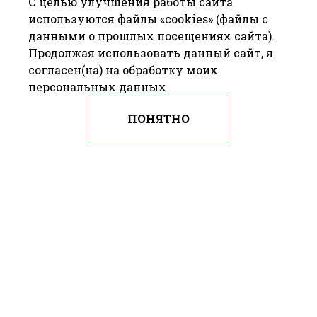
С целью улучшения работы сайта
используются файлы «cookies» (файлы с
данными о прошлых посещениях сайта).
Продолжая использовать данный сайт, я
согласен(на) на обработку моих
персональных данных
ПОНЯТНО
© 2009—2016 ОАО «БАРАНОВИЧХЛЕБОПРОДУКТ» Республика
Беларусь, г. Барановичи, ул. 50 лет БССР, д. 21
—
Разработка сайта
Farba Studio
Брестский областной Исполнительный Комитет
Портал Президента Республики Беларусь
Национальный правовой интернет-портал
Республики Беларусь