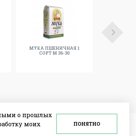
МУКА ПШЕНИЧНАЯ 1
МУКА ПШ
СОРТ М 36-30
УЛЬ
нными о прошлых
бработку моих
ПОНЯТНО
—
Разработка сайта
Farba Studio