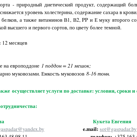
орта - природный диетический продукт, содержащий боль
 снижается уровень холестерина, содержание сахара в крови
белков, а также витаминов В1, В2, PP и Е муку второго с
ой высшего и первого сортов, по цвету более темной.
:
12 месяцев
1 поддон = 21 мешок;
ие на европоддоне
8-16 тонн.
тарно муковозами. Емкость муковозов
кже осуществляет услуги по доставке: условия, сроки 
сотрудничества:
на
Кукета Евгения
e.mail:
.gaspadar@yandex.by
sot@gaspadar.by
телефон:
75 163 48 98 11
+375 163 