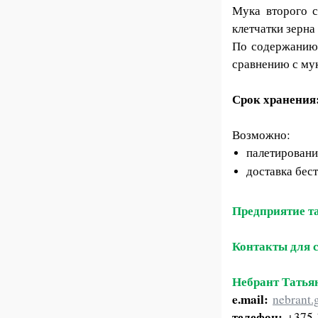
Мука второго с
клетчатки зерна
По содержанию 
сравнению с мук
Срок хранения
Возможно:
палетирован
доставка бес
Предприятие та
Контакты для 
Небрант Татья
e.mail:
nebrant
телефон:
+3