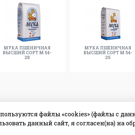
МУКА ПШЕНИЧНАЯ
МУКА ПШЕНИЧНАЯ
ВЫСШИЙ СОРТ М 54-
ВЫСШИЙ СОРТ М 54-
28
25
спользуются файлы «cookies» (файлы с да
льзовать данный сайт, я
согласен(на) на о
© 2009—2016 ОАО «БАРАНОВИЧХЛЕБОПРОДУКТ» Республика
Беларусь, г. Барановичи, ул. 50 лет БССР, д. 21