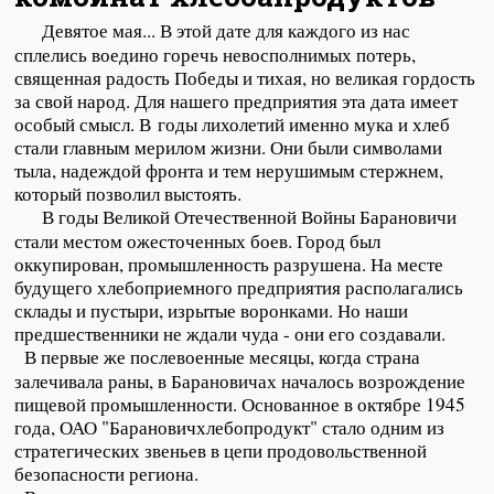
Девятое мая... В этой дате для каждого из нас
сплелись воедино горечь невосполнимых потерь,
священная радость Победы и тихая, но великая гордость
за свой народ. Для нашего предприятия эта дата имеет
особый смысл. В годы лихолетий именно мука и хлеб
стали главным мерилом жизни. Они были символами
тыла, надеждой фронта и тем нерушимым стержнем,
который позволил выстоять.
В годы Великой Отечественной Войны Барановичи
стали местом ожесточенных боев. Город был
оккупирован, промышленность разрушена. На месте
будущего хлебоприемного предприятия располагались
склады и пустыри, изрытые воронками. Но наши
предшественники не ждали чуда - они его создавали.
В первые же послевоенные месяцы, когда страна
залечивала раны, в Барановичах началось возрождение
пищевой промышленности. Основанное в октябре 1945
года, ОАО "Барановичхлебопродукт" стало одним из
стратегических звеньев в цепи продовольственной
безопасности региона.