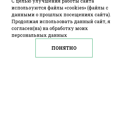
С целью улучшения работы сайта
используются файлы «cookies» (файлы с
данными о прошлых посещениях сайта).
Продолжая использовать данный сайт, я
согласен(на) на обработку моих
персональных данных
ПОНЯТНО
© 2009—2016 ОАО «БАРАНОВИЧХЛЕБОПРОДУКТ» Республика
Беларусь, г. Барановичи, ул. 50 лет БССР, д. 21
—
Разработка сайта
Farba Studio
Брестский областной Исполнительный Комитет
Портал Президента Республики Беларусь
Национальный правовой интернет-портал
Республики Беларусь